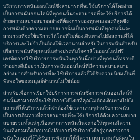
บริการการพนันออนไลน์ซึ่งสามารถที่จะใช้บริการได้โดยง่าย
เป็นการพนันออนไลน์ที่ทุกคนนั้นจะสามารถที่จะใช้บริการได้
ด้วยความสบายสบายอย่างที่ต้องการของทุกคนเยอะที่สุดซึ่ง
การพนันด้วยความสบายสบายนั้นเป็นการพนันที่ทุกคนนั้นจะ
สามารถที่จะใช้บริการได้โดยที่ไม่ต้องเดินทางไปยังสถานที่ให้
บริการและไม่จำเป็นต้องใช้เวลานานสำหรับในการพนันสำหรับ
เพื่อการพนันที่ทุกคนนั้นต่างประทับใจคาสิโน​ออนไลน์​ฟรี​
เครดิต​การใช้บริการการพนันในทุกวันนี้อย่างที่ทุกคนก็ทราบดี
ว่าอย่างดีเยี่ยมว่าเป็นการพนันออนไลน์ที่มีความสบายสบาย
อย่างมากสำหรับการที่จะใช้บริการแล้วก็ได้รับความนิยมเป็นที่
พึงพอใจของมนุษย์จำนวนไม่ใช่น้อย
สำหรับเพื่อการเรียกใช้บริการการพนันซึ่งการพนันออนไลน์ที่
คนนั้นสามารถที่จะใช้บริการได้โดยที่คุณไม่ต้องเดินทางไปยัง
สถานที่ให้บริการแล้วก็จำต้องใช้เวลานานๆสำหรับการพนัน
เป็นการเดินทางที่ควรสามารถที่จะใช้บริการได้ด้วยความสบาย
สบายรวมทั้งแน่ๆเนื่องจากการพนันนั้นจะก่อให้ทุกคนมีความ
บันเทิงรวมทั้งเบิกบานไปกับการใช้บริการได้อยู่ทุกคราวการ
พนันในตอนนี้ก็ได้รับการพัฒนาให้มีความเหมาะสมกับผู้คนใน