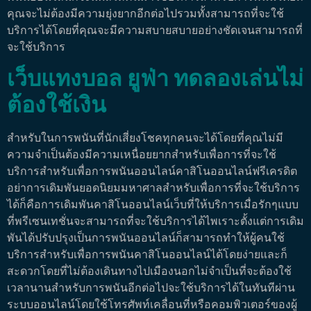
คุณจะไม่ต้องมีความยุ่งยากอีกต่อไปรวมทั้งสามารถที่จะใช้
บริการได้โดยที่คุณจะมีความสบายสบายอย่างชัดเจนสามารถที่
จะใช้บริการ
เว็บแทงบอล ยูฟ่า ทดลองเล่นไม่
ต้องใช้เงิน
สำหรับในการพนันที่นักเสี่ยงโชคทุกคนจะได้โดยที่คุณไม่มี
ความจำเป็นต้องมีความเหนื่อยยากสำหรับเพื่อการที่จะใช้
บริการสำหรับเพื่อการพนันออนไลน์คาสิโน​ออนไลน์​ฟรี​เครดิต​
อย่าการเดิมพันยอดนิยมมหาศาลสำหรับเพื่อการที่จะใช้บริการ
ได้ก็คือการเดิมพันคาสิโนออนไลน์เว็บที่ให้บริการเมื่อรักๆแบบ
ที่พรีเซนเทชั่นจะสามารถที่จะใช้บริการได้ไพเราะตั้งแต่การเดิม
พันได้ปรับปรุงเป็นการพนันออนไลน์ก็สามารถทำให้ผู้คนใช้
บริการสำหรับเพื่อการพนันคาสิโนออนไลน์ได้โดยง่ายและก็
สะดวกโดยที่ไม่ต้องเดินทางไปเมืองนอกไม่จำเป็นที่จะต้องใช้
เวลานานสำหรับการพนันอีกต่อไปจะใช้บริการได้ในทันทีผ่าน
ระบบออนไลน์โดยใช้โทรศัพท์เคลื่อนที่หรือคอมพิวเตอร์ของผู้