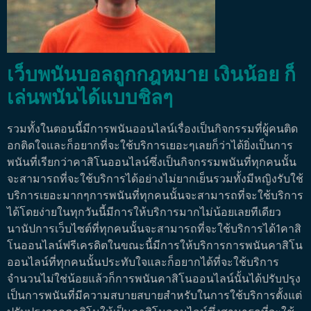
เว็บพนันบอลถูกกฎหมาย เงินน้อย ก็
เล่นพนันได้แบบชิลๆ
รวมทั้งในตอนนี้มีการพนันออนไลน์เรื่องเป็นกิจกรรมที่ผู้คนติด
อกติดใจและก็อยากที่จะใช้บริการเยอะๆเลยก็ว่าได้ยิ่งเป็นการ
พนันที่เรียกว่าคาสิโนออนไลน์ซึ่งเป็นกิจกรรมพนันที่ทุกคนนั้น
จะสามารถที่จะใช้บริการได้อย่างไม่ยากเย็นรวมทั้งมีหญิงรับใช้
บริการเยอะมากๆการพนันที่ทุกคนนั้นจะสามารถที่จะใช้บริการ
ได้โดยง่ายในทุกวันนี้มีการให้บริการมากไม่น้อยเลยทีเดียว
นานัปการเว็บไซต์ที่ทุกคนนั้นจะสามารถที่จะใช้บริการได้1คาสิ
โน​ออนไลน์​ฟรี​เครดิต​ในขณะนี้มีการให้บริการการพนันคาสิโน
ออนไลน์ที่ทุกคนนั้นประทับใจและก็อยากได้ที่จะใช้บริการ
จำนวนไม่ใช่น้อยแล้วก็การพนันคาสิโนออนไลน์นั้นได้ปรับปรุง
เป็นการพนันที่มีความสบายสบายสำหรับในการใช้บริการตั้งแต่