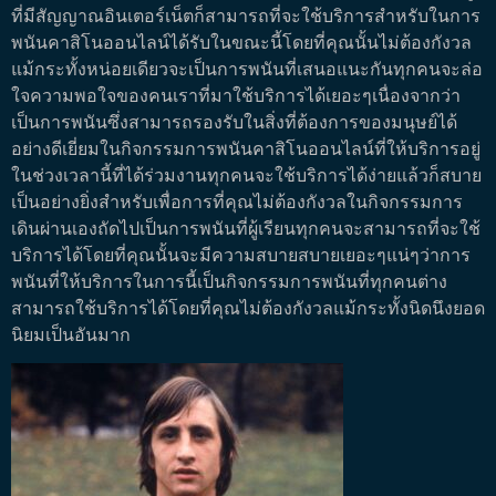
ที่มีสัญญาณอินเตอร์เน็ตก็สามารถที่จะใช้บริการสำหรับในการ
พนันคาสิโนออนไลน์ได้รับในขณะนี้โดยที่คุณนั้นไม่ต้องกังวล
แม้กระทั้งหน่อยเดียวจะเป็นการพนันที่เสนอแนะกันทุกคนจะล่อ
ใจความพอใจของคนเราที่มาใช้บริการได้เยอะๆเนื่องจากว่า
เป็นการพนันซึ่งสามารถรองรับในสิ่งที่ต้องการของมนุษย์ได้
อย่างดีเยี่ยมในกิจกรรมการพนันคาสิโนออนไลน์ที่ให้บริการอยู่
ในช่วงเวลานี้ที่ได้ร่วมงานทุกคนจะใช้บริการได้ง่ายแล้วก็สบาย
เป็นอย่างยิ่งสำหรับเพื่อการที่คุณไม่ต้องกังวลในกิจกรรมการ
เดินผ่านเองถัดไปเป็นการพนันที่ผู้เรียนทุกคนจะสามารถที่จะใช้
บริการได้โดยที่คุณนั้นจะมีความสบายสบายเยอะๆแน่ๆว่าการ
พนันที่ให้บริการในการนี้เป็นกิจกรรมการพนันที่ทุกคนต่าง
สามารถใช้บริการได้โดยที่คุณไม่ต้องกังวลแม้กระทั้งนิดนึงยอด
นิยมเป็นอันมาก