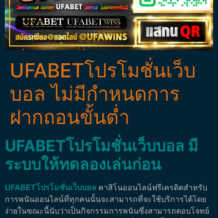
UFABETโปรโมชั่นเว็บ
บอล ไม่มีกำหนดการ
ฝากถอนขั้นต่ำ
UFABETโปรโมชั่นเว็บบอล มี
ระบบให้ทดลองเล่นก่อน
UFABETโปรโมชั่นเว็บบอล
คาสิโน​ออนไลน์​ฟรี​เครดิต​สำหรับ
การพนันออนไลน์ที่ทุกคนนั้นจะสามารถที่จะใช้บริการได้โดย
ง่ายในขณะนี้นับว่าเป็นกิจกรรมการพนันซึ่งสามารถตอบโจทย์