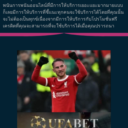
พนันการพนันออนไลน์ที่มีการให้บริการเยอะแยะมากมายแบบ
ก็เลยมีการให้บริการที่ชี้แนะทุกคนจะใช้บริการได้โดยที่คุณนั้น
จะไม่ต้องเป็นทุกข์เนื่องจากมีการให้บริการกับโปรโมชั่นฟรี
เครดิตที่คุณจะสามารถที่จะใช้บริการได้เมื่อคุณปรารถนา