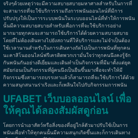
จริงๆด้วยเหตุว่าจะมีความสบายสบายมหาศาลสำหรับในการที่
จะสามารถที่จะใช้บริการรวมถึงการพนันออนไลน์ที่มีการ
ปรับปรุงให้เป็นการระบบพนันในระบบออนไลน์ที่ทำให้การพนัน
นั้นมีความสบายสบายสำหรับเพื่อการที่จะใช้บริการอย่าง
มากมายทุกคนจะสามารถใช้บริการได้ด้วยความสบายสบาย
โดยที่ไม่ต้องเดินทางไปยังสถานที่ให้บริการและไม่จำเป็นต้อง
ใช้เวลานานสำหรับในการเดินทางถัดไปเป็นการพนันที่ทุกคน
นะคาสิโน​ออนไลน์​ฟรี​เครดิต​พวกเรามั่นใจว่าทุกคนนึงคงรู้จัก
กันพนันกันอย่างดีเยี่ยมและเดินทำเป็นกิจกรรมที่มีมาตั้งแต่ยุค
สมัยก่อนเป็นกิจกรรมที่ผู้คนนึงเป็นยืนขึ้นมาเพื่อจะทำให้มี
กิจกรรมซึ่งสามารถบรรเทาแล้วก็สามารถที่จะใช้บริการได้ด้วย
ความสนุกสนานร่าเริงและก็เพลินใจไปกับกิจกรรมการพนัน
UFABET เว็บบอลออนไลน์ เพื่อ
ให้คุณได้ลองสัมผัสดูก่อน
โดยการนำเอาสัตว์หรือสิ่งของที่อยู่ใกล้ตัวมาปรับใช้เป็นการ
พนันเพื่อทำให้ทุกคนนั้นมีความสนุกเกิดขึ้นและก็การเดินทาง