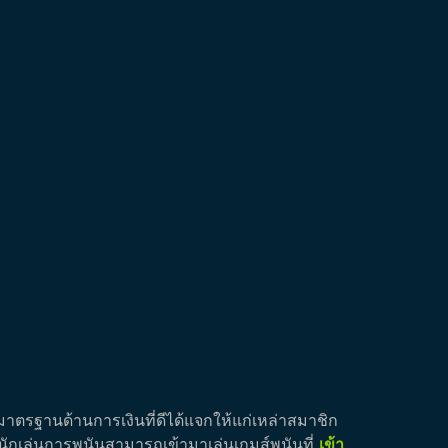
มาตรฐานด้านการเงินที่ดีได้แจกให้แก่เหล่าสมาชิก
นักเล่นการพนันสามารถเข้ามาเล่นเกมส์พนันที่
เข้า