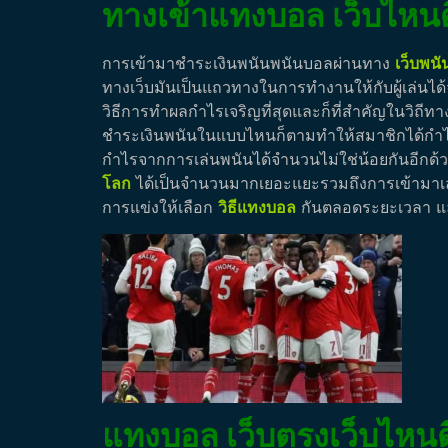
ทางเข้าแทงบอล เว็บไหนด
การเข้ามาชำระเงินพนันพนันบอลผ่านทาง
เว็บพนั
ทางเว็บมันเป็นแถวทางในการทำงานให้กับผู้เล่นไ
วิธีการทำผลกำไรเจริญที่สุดและก็ที่สำคัญในวิถี
ชำระเงินพนันในแบบไหนก็ตามทำให้สมาชิกได้กำไร
กำไรจากการเล่นพนันได้จำนวนไม่ใช่น้อยกันอีกด้วย เ
โลก
ได้เป็นจำนวนมากเยอะแยะรวมถึงการเข้ามาเล่นด
การแข่งให้เลือก
วิธีแทงบอล
กันตลอดระยะเวลา แล้ว
แทงบอล เว็บตรงเว็บไหนดี