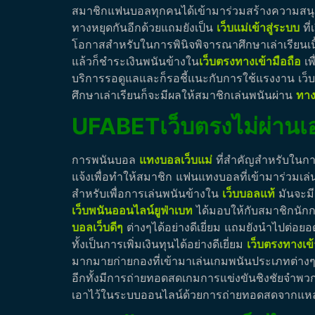
สมาชิกแฟนบอลทุกคนได้เข้ามาร่วมสร้างความสนุ
ทางหยุดกันอีกด้วยแถมยังเป็น
เว็บแม่เข้าสู่ระบบ
ที่
โอกาสสำหรับในการพินิจพิจารณาศึกษาเล่าเรียนเนื้อ
แล้วก็ชำระเงินพนันข้างใน
เว็บตรงทางเข้ามือถือ
เพ
บริการรอดูแลและก็รอชี้แนะกับการใช้แรงงาน เว็บอย่
ศึกษาเล่าเรียนก็จะมีผลให้สมาชิกเล่นพนันผ่าน
ทาง
UFABETเว็บตรงไม่ผ่านเอเย
การพนันบอล
แทงบอล
เว็บแม่
ที่สำคัญสำหรับในกา
แจ้งเพื่อทำให้สมาชิก แฟนแทงบอลที่เข้ามาร่วมเล่
สำหรับเพื่อการเล่นพนันข้างใน
เว็บบอลแท้
มันจะมี
เว็บพนันออนไลน์ยูฟ่าเบท
ได้มอบให้กับสมาชิกนัก
บอลเว็บดีๆ
ต่างๆได้อย่างดีเยี่ยม แถมยังนำไปต่อ
ทั้งเป็นการเพิ่มเงินทุนได้อย่างดีเยี่ยม
เว็บตรงทางเข้
มากมายก่ายกองที่เข้ามาเล่นเกมพนันประเภทต่าง
อีกทั้งมีการถ่ายทอดสดเกมการแข่งขันชิงชัยจำพวก
เอาไว้ในระบบออนไลน์ด้วยการถ่ายทอดสดจากแหล่งคา