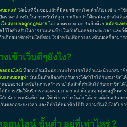
ทงบอลแท้
ได้เป็นที่ชื่นชอบแล้วก็มีสมาชิกสนใจแล้วก็นิยมเข้ามาใช
เปิดราคาสำหรับในการพนันให้สูงมากเกินกว่าโต๊ะพนันอย่างไม่ต้อง
บ
เว็บแทงบอลถูกกฎหมาย
ได้ตลอดระยะเวลากันอีกด้วย
สมัครแทง
ใจสำหรับในการร่วมเล่นข้างในเว็บกันตลอดระยะเวลา และก็ด้านใ
็ถ้าเกิดสมาชิกท่านใดที่ชอบใจสำหรับเพื่อการแข่งขันบอลก็สามาร
งเข้าเว็บดีๆยังไง?
บบอลออนไลน์
ที่ยอดเยี่ยมมีพนักงานบริการรอให้คำแนะนำแก่สมาช
ว็บแทงบอลยูฟ่า
มันเป็นตัวเลือกสำหรับการได้กำไรให้กับสมาชิกได
อกแบบอย่างสำหรับในการสร้างรายได้แล้วก็ทำเงินให้กับสมาชิกได้ไ
ได้มีการเปิดให้บริการตลอดระยะเวลา แล้วก็บอลทุกคู่จะอยู่ในตารา
ับนักการพนันที่เข้ามาใช้บริการข้างในเว็บได้อย่างดีเยี่ยมกันอย่
ันตลอดระยะเวลา และก็ทำให้สมาชิกได้รับความบันเทิงไปกับการเล
ลน์ ขั้นต่ำ อยู่ที่เท่าไหร่ ?