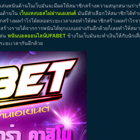
ารเล่นพนันด้านในเว็บมันจะมีผลให้สมาชิกสร้างความสนุกสนานร่
่นด้านใน
เว็บแทงบอลไม่ผ่านเอเยนต์
มันมีตัวเลือกให้สมาชิกได้
ิกสร้างผลกำไรได้ตลอดระยะเวลาเลยทำให้สมาชิกสร้างผลกำไรจาก
สร้างรายได้จากการพนันได้ทุกแบบอย่างกันอีกด้วยก็เลยทำให้สมา
เล่น
พนันบอลออนไลน์
UFABET
ข้างในเว็บมันจะทำเงินให้กับนักเสี
ระยะเวลากันอีกด้วย