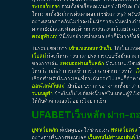
ระบบ
เว็บตรง
รวมทั้งสำเร็จทดแทนเอาไปใช้โดยยังไ
ใหม่รวมทั้งยังมีการคืนค่าคอมมิชชั่นต่างๆสำหรับนั
อย่างเสมอภาคกันไม่ว่าจะเป็นนักการพนันหน้าเก่
ความยั่งยืนและมั่นคงด้านการเงินดีงามก็เลยไม่ฉ
ตรงยูฟ่าเบท
ที่นี้กันอย่างสม่ำเสมอแล้วก็มีมากขึ้นอ
ในระบบของการ
เข้าแทงบอลหน้าเว็บ
ได้เป็นแถวท
เว็บแม่
ก็จะมีหนทางนานาประการแบบซึ่งมันสามารถที
ของการเล่น
แทงบอลผ่านเว็บหลัก
มีระบบระเบียบส
ไหนก็ตามก็สามารถเข้ามาร่วมเล่นผ่านทางหน้า
เว
เลือกสำหรับในการเล่นที่ต่างกันออกไปและก็ถ้าหาก
ออนไลน์เว็บแม่
เป๋นป้อมปราการอาจรวมทั้งมาสามาร
ระบบยูฟ่า
ข้างในเว็บไซต์แห่งนี้บอลในแต่ละคู่ที่เ
ให้กับตัวท่านเองได้อย่างไม่ยากเย็น
UFABETเว็บหลัก ฝาก-ถอนเ
ยูฟ่าเว็บหลัก
ที่เปิดคู่บอลให้ชำระเงิน
พนันเว็บตรง
ไ
อย่างราบรื่นการพนันบอล
เว็บตรงไม่ผ่านเอเย่นต์
ใน