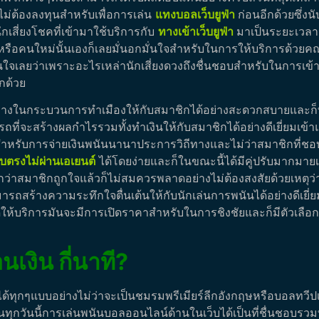
ม่ต้องลงทุนสำหรับเพื่อการเล่น
แทงบอลเว็บยูฟ่า
ก่อนอีกด้วยซึ่งน
กเสี่ยงโชคที่เข้ามาใช้บริการกับ
ทางเข้าเว็บยูฟ่า
มาเป็นระยะเวลาน
าหรือคนใหม่นั้นเองก็เลยมั่นอกมั่นใจสำหรับในการให้บริการด้วย
งนใจเลยว่าเพราะอะไรเหล่านักเสี่ยงดวงถึงชื่นชอบสำหรับในการเ
ีกด้วย
างในกระบวนการทำเมืองให้กับสมาชิกได้อย่างสะดวกสบายและก็ที
่จะสร้างผลกำไรรวมทั้งทำเงินให้กับสมาชิกได้อย่างดีเยี่ยมเข้าแ
ำหรับการจ่ายเงินพนันนานาประการวิถีทางและไม่ว่าสมาชิกที่ช
็บตรงไม่ผ่านเอเยนต์
ได้โดยง่ายและก็ในขณะนี้ได้มีคู่ปรับมากมายเ
ว่าสมาชิกถูกใจแล้วก็ไม่สมควรพลาดอย่างไม่ต้องสงสัยด้วยเหตุว่
ถสร้างความระทึกใจตื่นเต้นให้กับนักเล่นการพนันได้อย่างดีเยี่ย
ปิดให้บริการมันจะมีการเปิดราคาสำหรับในการชิงชัยและก็มีตัวเลือ
งิน กี่นาที?
ด้ทุกๆแบบอย่างไม่ว่าจะเป็นชมรมพรีเมียร์ลีกอังกฤษหรือบอลทวีปเอเ
ทุกวันนี้การเล่นพนันบอลออนไลน์ด้านในเว็บได้เป็นที่ชื่นชอบรวม