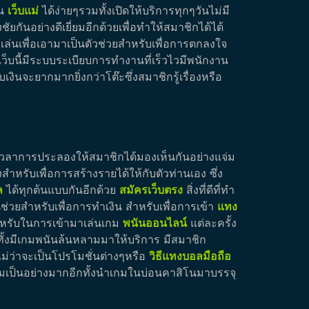
บน
เว็บแม่
ได้ง่ายๆรวมทั้งเปิดให้บริการทุกๆวันไม่มี
ยกันอย่างดีเยี่ยมอีกด้วยเพื่อทำให้สมาชิกได้ได้
เล่นเพื่อเอามาเป็นตัวช่วยสำหรับเพื่อการตกลงใจ
เว็บนี้มีระบบระเบียบการทำงานที่เร็วไวมีพนักงาน
งินจะยากมากยิ่งกว่าโต๊ะซึ่งสมาชิกรู้เรื่องหรือ
เวลาการประลองให้สมาชิกได้มองเห็นกันอย่างแจ่ม
หรับเพื่อการสร้างรายได้ให้กับตัวท่านเอง ซึ่ง
ล
ได้ทุกต้นแบบกันอีกด้วย
สมัครเว็บตรง
สิ่งที่ดีที่ทำ
นช่วยสำหรับเพื่อการทำเงิน สำหรับเพื่อการเข้า
แทง
สำหรับในการเข้ามาเล่นเกม
พนันออนไลน์
แต่ละครั้ง
ั่งทั้งมีเกมพนันล้นหลามมาให้บริการ มีสมาชิก
ไม่ว่าจะเป็นโปรโมชั่นต่างๆหรือ
วิธีแทงบอลมือถือ
ิยมเป็นอย่างมากอีกทั้งนำเกมในบ่อนคาสิโนมาบรรจุ