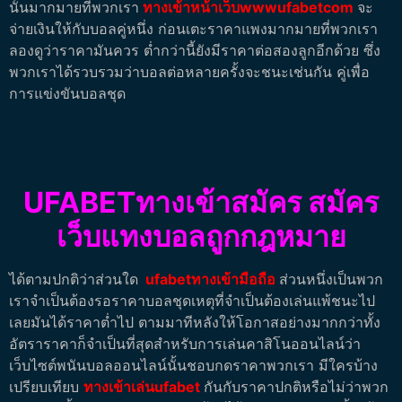
นั้นมากมายที่พวกเรา
ทางเข้าหน้าเว็บwwwufabetcom
จะ
จ่ายเงินให้กับบอลคู่หนึ่ง ก่อนเตะราคาแพงมากมายที่พวกเรา
ลองดูว่าราคามันควร ต่ำกว่านี้ยังมีราคาต่อสองลูกอีกด้วย ซึ่ง
พวกเราได้รวบรวมว่าบอลต่อหลายครั้งจะชนะเช่นกัน คู่เพื่อ
การแข่งขันบอลชุด
UFABETทางเข้าสมัคร สมัคร
เว็บแทงบอลถูกกฎหมาย
ได้ตามปกติว่าส่วนใด
ufabetทางเข้ามือถือ
ส่วนหนึ่งเป็นพวก
เราจำเป็นต้องรอราคาบอลชุดเหตุที่จำเป็นต้องเล่นแพ้ชนะไป
เลยมันได้ราคาต่ำไป ตามมาทีหลังให้โอกาสอย่างมากกว่าทั้ง
อัตราราคาก็จำเป็นที่สุดสำหรับการเล่นคาสิโนออนไลน์ว่า
เว็บไซต์พนันบอลออนไลน์นั้นชอบกดราคาพวกเรา มีใครบ้าง
เปรียบเทียบ
ทางเข้าเล่นufabet
กันกับราคาปกติหรือไม่ว่าพวก