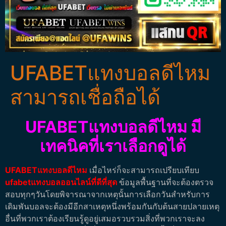
UFABETแทงบอลดีไหม
สามารถเชื่อถือได้
UFABETแทงบอลดีไหม
มี
เทคนิคที่เราเลือกดูได้
UFABETแทงบอลดีไหม
เมื่อไหร่ก็จะสามารถเปรียบเทียบ
ufabetแทงบอลออนไลน์ที่ดีที่สุด
ข้อมูลพื้นฐานที่จะต้องตรวจ
สอบทุกๆวันโดยพิจารณาจากเหตุนั้นการเลือกวันสำหรับการ
เดิมพันบอลจะต้องมีอีกสาเหตุหนึ่งพร้อมกันกับต้นสายปลายเหตุ
อื่นที่พวกเราต้องเรียนรู้ดูอยู่เสมอรวบรวมสิ่งที่พวกเราจะลง