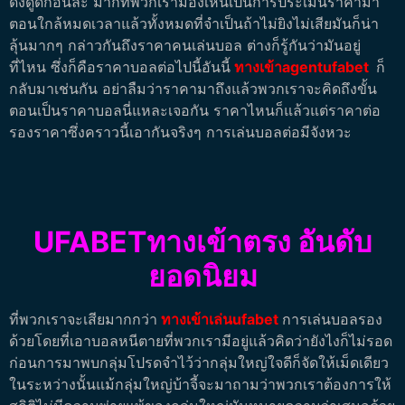
ดึงดูดก็อีนี่ล่ะ มากที่พวกเรามองเห็นเป็นการประเมินราคามา
ตอนใกล้หมดเวลาแล้วทั้งหมดที่จำเป็นถ้าไม่ยิงไม่เสียมันก็น่า
ลุ้นมากๆ กล่าวกันถึงราคาคนเล่นบอล ต่างก็รู้กันว่ามันอยู่
ที่ไหน ซึ่งก็คือราคาบอลต่อไปนี้อันนี้
ทางเข้าagentufabet
ก็
กลับมาเช่นกัน อย่าลืมว่าราคามาถึงแล้วพวกเราจะคิดถึงขั้น
ตอนเป็นราคาบอลนี่แหละเจอกัน ราคาไหนก็แล้วแต่ราคาต่อ
รองราคาซึ่งคราวนี้เอากันจริงๆ การเล่นบอลต่อมีจังหวะ
UFABETทางเข้าตรง อันดับ
ยอดนิยม
ที่พวกเราจะเสียมากกว่า
ทางเข้าเล่นufabet
การเล่นบอลรอง
ด้วยโดยที่เอาบอลหนีตายที่พวกเรามีอยู่แล้วคิดว่ายังไงก็ไม่รอด
ก่อนการมาพบกลุ่มโปรดจำไว้ว่ากลุ่มใหญ่ใจดีก็จัดให้เม็ดเดียว
ในระหว่างนั้นแม้กลุ่มใหญ่บ้าจี้จะมาถามว่าพวกเราต้องการให้