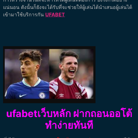
แน่นอน ดังนั้นก็ยังจะได้รับที่จะช่วยให้ผู้เล่นได้นำเสนอผู้เล่นได้
เข้ามาใช้บริการกัน
UFABET
ufabetเว็บหลัก ฝากถอนออโต้
ทำง่ายทันที