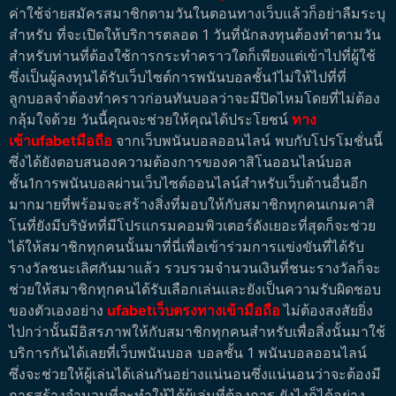
ค่าใช้จ่ายสมัครสมาชิกตามวันในตอนทางเว็บแล้วก็อย่าลืมระบุ
สำหรับ ที่จะเปิดให้บริการตลอด 1 วันที่นักลงทุนต้องทำตามวัน
สำหรับท่านที่ต้องใช้การกระทำคราวใดก็เพียงแต่เข้าไปที่ผู้ใช้
ซึ่งเป็นผู้ลงทุนได้รับเว็บไซต์การพนันบอลชั้น1ไม่ให้ไปที่ที่
ลูกบอลจำต้องทำคราวก่อนทันบอลว่าจะมีปิดไหมโดยที่ไม่ต้อง
กลุ้มใจด้วย วันนี้คุณจะช่วยให้คุณได้ประโยชน์
ทาง
เข้าufabetมือถือ
จากเว็บพนันบอลออนไลน์ พบกับโปรโมชั่นนี้
ซึ่งได้ยังตอบสนองความต้องการของคาสิโนออนไลน์บอล
ชั้น1การพนันบอลผ่านเว็บไซต์ออนไลน์สำหรับเว็บด้านอื่นอีก
มากมายที่พร้อมจะสร้างสิ่งที่มอบให้กับสมาชิกทุกคนเกมคาสิ
โนที่ยังมีบริษัทที่มีโปรแกรมคอมพิวเตอร์ดังเยอะที่สุดก็จะช่วย
ได้ให้สมาชิกทุกคนนั้นมาที่นี่เพื่อเข้าร่วมการแข่งขันที่ได้รับ
รางวัลชนะเลิศกันมาแล้ว รวบรวมจำนวนเงินที่ชนะรางวัลก็จะ
ช่วยให้สมาชิกทุกคนได้รับเลือกเล่นและยังเป็นความรับผิดชอบ
ของตัวเองอย่าง
ufabetเว็บตรงทางเข้ามือถือ
ไม่ต้องสงสัยยิ่ง
ไปกว่านั้นมีอิสรภาพให้กับสมาชิกทุกคนสำหรับเพื่อสิ่งนั้นมาใช้
บริการกันได้เลยที่เว็บพนันบอล บอลชั้น 1 พนันบอลออนไลน์
ซึ่งจะช่วยให้ผู้เล่นได้เล่นกันอย่างแน่นอนซึ่งแน่นอนว่าจะต้องมี
การสร้างจำนวนที่จะทำให้ได้ผู้เล่นที่ต้องการ ยังไงก็ได้อย่าง