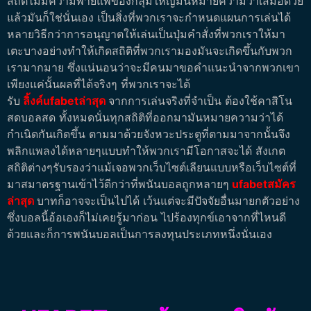
สถิติไม่มีความพ่ายแพ้ของกลุ่มใหญ่มันหมายความว่าเสมอด้วย
แล้วมันก็ใช่นั่นเอง เป็นสิ่งที่พวกเราจะกำหนดแผนการเล่นได้
หลายวิธีกว่าการอนุญาตให้เล่นเป็นปุ่มคำสั่งที่พวกเราให้มา
เตะบางอย่างทำให้เกิดสถิติที่พวกเรามองมันจะเกิดขึ้นกับพวก
เรามากมาย ซึ่งแน่นอนว่าจะมีคนมาขอคำแนะนำจากพวกเขา
เพียงแค่นั้นผลที่ได้จริงๆ ที่พวกเราจะได้
รับ
ลิ้งค์ufabetล่าสุด
จากการเล่นจริงที่จำเป็น ต้องใช้คาสิโน
สดบอลสด ทั้งหมดนั่นทุกสถิติที่ออกมามันหมายความว่าได้
กำเนิดกันเกิดขึ้น ตามมาด้วยจังหวะประตูที่ตามมาจากนั้นจึง
พลิกแพลงได้หลายๆแบบทำให้พวกเรามีโอกาสจะได้ สังเกต
สถิติต่างๆรับรองว่าแม้เจอพวกเว็บไซต์เลียนแบบหรือเว็บไซต์ที่
มาสมาตรฐานเข้าไว้ดีกว่าที่พนันบอลถูกหลายๆ
ufabetสมัคร
ล่าสุด
บาทก็อาจจะเป็นไปได้ เว้นแต่จะมีปัจจัยอื่นมายกตัวอย่าง
ซึ่งบอลนี้อ้อเองก็ไม่เคยรู้มาก่อน ไปร้องทุกข์เอาจากที่ไหนดี
ด้วยและก็การพนันบอลเป็นการลงทุนประเภทหนึ่งนั่นเอง