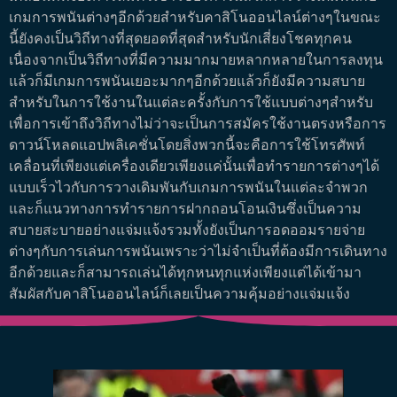
เกมการพนันต่างๆอีกด้วยสำหรับคาสิโนออนไลน์ต่างๆในขณะ
นี้ยังคงเป็นวิถีทางที่สุดยอดที่สุดสำหรับนักเสี่ยงโชคทุกคน
เนื่องจากเป็นวิถีทางที่มีความมากมายหลากหลายในการลงทุน
แล้วก็มีเกมการพนันเยอะมากๆอีกด้วยแล้วก็ยังมีความสบาย
สำหรับในการใช้งานในแต่ละครั้งกับการใช้แบบต่างๆสำหรับ
เพื่อการเข้าถึงวิถีทางไม่ว่าจะเป็นการสมัครใช้งานตรงหรือการ
ดาวน์โหลดแอปพลิเคชั่นโดยสิ่งพวกนี้จะคือการใช้โทรศัพท์
เคลื่อนที่เพียงแต่เครื่องเดียวเพียงแค่นั้นเพื่อทำรายการต่างๆได้
แบบเร็วไวกับการวางเดิมพันกับเกมการพนันในแต่ละจำพวก
และก็แนวทางการทำรายการฝากถอนโอนเงินซึ่งเป็นความ
สบายสะบายอย่างแจ่มแจ้งรวมทั้งยังเป็นการอดออมรายจ่าย
ต่างๆกับการเล่นการพนันเพราะว่าไม่จำเป็นที่ต้องมีการเดินทาง
อีกด้วยและก็สามารถเล่นได้ทุกหนทุกแห่งเพียงแต่ได้เข้ามา
สัมผัสกับคาสิโนออนไลน์ก็เลยเป็นความคุ้มอย่างแจ่มแจ้ง