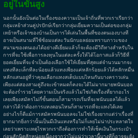
อยู่ในขั้นสูง
นอกนั้นยังเป็นต่อในเรื่องของความเป็นเจ้าถิ่นที่พวกเราเรียกว่า
กลุ่มเหย้าส่วนคู่ปรปักษ์เรียกว่ากลุ่มเยี่ยมความเป็นต่อของกลุ่ม
เหย้าหรือเจ้าของบ้านเป็นการได้เล่นในพื้นที่ของตนเองบางที
อาจเป็นสนามที่ใช้ซ้อมแต่ละวันนักบอลย่อมทราบภาวะของ
สนามของตนเองได้อย่างดีเยี่ยมแล้วก็จะต้องมีวิถีทางสำหรับใน
การที่จะใช้เพื่อการลงทุนในแต่ละครั้งให้ได้โอกาสแล้วก็วิธีที่
ยอดเยี่ยมที่จะจำเป็นต้องเลือกใช้ให้เยี่ยมที่สุดแต่จำนวนมากจะ
แทงทีละเล็กทีละน้อยแล้วแทงเพียงแค่หลักร้อยแล้วได้หลักหมื่น
หลักแสนอยู่ที่ว่าคุณเลือกแทงสเต็ปแบบไหนกันบางคราวเล่น
เพียงแต่สองสามคู่ถึงจะเข้าหมดก็คงจะได้ไม่มากมายพนันบอล
จะต้องร่ำรวยโดยความเป็นจริงแล้วไม่ใช่เกิดเรื่องที่ยากอะไร
เลยเพียงสมัครไม่กี่ขั้นตอนก็สามารถเริ่มที่จะพนันบอลได้แล้ว
กล่าวได้ว่าต้องการแทงตอนไหนก็สามารถที่จะแทงได้เลย
อย่างไรก็ดีแม้การสมัครพนันบอลจะไม่ใช่เรื่องยากแต่ว่าเรื่องที่
ยากมากยิ่งกว่านั้นเป็นมีเงินแทงหรือไม่ก็เลยไม่น่าประหลาดใจ
เลยว่าเพราะเหตุไรพวกเราถึงต้องการทำให้เช็คเงินในกระเป๋า
ก่อนสักนิดสักหน่อยเนื่องจากว่าไม่แน่ว่าเวลานี้บางทีก็อาจจะยัง