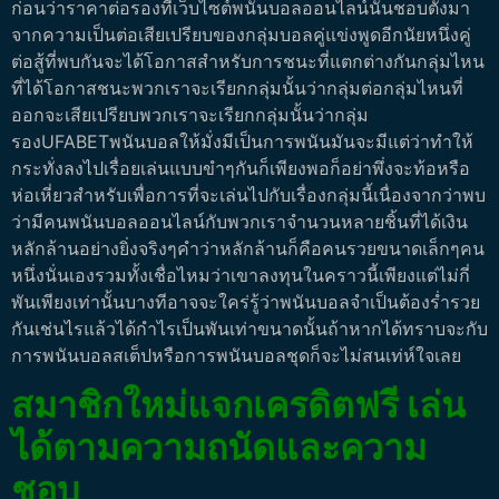
ก่อนว่าราคาต่อรองที่เว็บไซต์พนันบอลออนไลน์นั้นชอบตั้งมา
จากความเป็นต่อเสียเปรียบของกลุ่มบอลคู่แข่งพูดอีกนัยหนึ่งคู่
ต่อสู้ที่พบกันจะได้โอกาสสำหรับการชนะที่แตกต่างกันกลุ่มไหน
ที่ได้โอกาสชนะพวกเราจะเรียกกลุ่มนั้นว่ากลุ่มต่อกลุ่มไหนที่
ออกจะเสียเปรียบพวกเราจะเรียกกลุ่มนั้นว่ากลุ่ม
รองUFABETพนันบอลให้มั่งมีเป็นการพนันมันจะมีแต่ว่าทำให้
กระทั่งลงไปเรื่อยเล่นแบบขำๆกันก็เพียงพอก็อย่าพึ่งจะท้อหรือ
ห่อเหี่ยวสำหรับเพื่อการที่จะเล่นไปกับเรื่องกลุ่มนี้เนื่องจากว่าพบ
ว่ามีคนพนันบอลออนไลน์กับพวกเราจำนวนหลายชิ้นที่ได้เงิน
หลักล้านอย่างยิ่งจริงๆคำว่าหลักล้านก็คือคนรวยขนาดเล็กๆคน
หนึ่งนั่นเองรวมทั้งเชื่อไหมว่าเขาลงทุนในคราวนี้เพียงแต่ไม่กี่
พันเพียงเท่านั้นบางทีอาจจะใคร่รู้ว่าพนันบอลจำเป็นต้องร่ำรวย
กันเช่นไรแล้วได้กำไรเป็นพันเท่าขนาดนั้นถ้าหากได้ทราบจะกับ
การพนันบอลสเต็ปหรือการพนันบอลชุดก็จะไม่สนเท่ห์ใจเลย
สมาชิกใหม่แจกเครดิตฟรี เล่น
ได้ตามความถนัดและความ
ชอบ