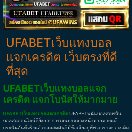
UFABETเว็บแทงบอล
แจกเครดิต เว็บตรงที่ดี
ที่สุด
UFABETเว็บแทงบอลแจก
เครดิต แจกโบนัสให้มากมาย
UFABETเว็บแทงบอลแจกเครดิต
UFABETพนันบอลสดพนัน
บอลสดออนไลน์ดียิ่งกว่าการเล่นบอลล่วงหน้ามากมายแม้
กระนั้นอันที่จริงแล้วบอลสดมันก็มีข้อเสียอยู่ที่พวกเราจะวางเดิม