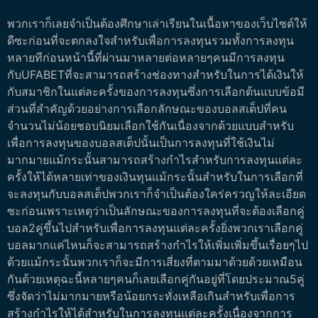
พวกเราก็เลยจำเป็นต้องศึกษาเล่าเรียนในเนื้อหาของเว็บไซต์ให้
ดีซะก่อนที่จะตกลงใจสำหรับเพื่อการลงทุนรวมทั้งการลงทุน
หลายทีก่อนหน้านี้ที่ผ่านมาหลายต่อหลายๆคนมีการลงทุน
กับUFABETที่จะสามารถสร้างช่องทางสำหรับในการได้เงินให้
กับสมาชิกในแต่ละครั้งของการลงทุนซึ่งการเลือกต้นแบบข้อมี
ส่วนที่สำคัญด้วยอย่างการเลือกลักษณะของบอลสเต็ปที่คน
จำนวนไม่น้อยชอบนิยมเลือกใช้กันเนื่องจากด้วยแบบสำหรับ
เพื่อการลงทุนของบอลสเต็ปนั้นเป็นการลงทุนที่ใช้เงินไม่
มากมายแม้กระนั้นสามารถสร้างกำไรสำหรับการลงทุนแต่ละ
ครั้งให้ได้หลายเท่าของเงินทุนแม้กระนั้นสำหรับในการเลือกที่
จะลงทุนกับบอลสเต็ปพวกเราก็จำเป็นต้องใคร่ครวญให้ละเอียด
ซะก่อนเพราะเหตุว่าเป็นลักษณะของการลงทุนที่จะต้องเลือกคู่
บอล2คู่ขึ้นไปสำหรับเพื่อการลงทุนแต่ละครั้งยิ่งพวกเราเลือกคู่
บอลมากแค่ไหนก็จะสามารถสร้างกำไรให้เพิ่มเพิ่มขึ้นเรื่อยๆไป
ด้วยแม้กระนั้นพวกเราก็จะมีการเสี่ยงที่ตามมาด้วยด้วยเหมือน
กันด้วยเหตุฉะนี้หลายๆคนก็เลยเลือกคู่กันอยู่ที่โดยประมาณ5คู่
ซึ่งจัดว่าไม่มากมายหรือน้อยกระทั่งเหลือเกินสำหรับเพื่อการ
สร้างกำไรให้ได้สำหรับในการลงทุนแต่ละครั้งเนื่องจากการ