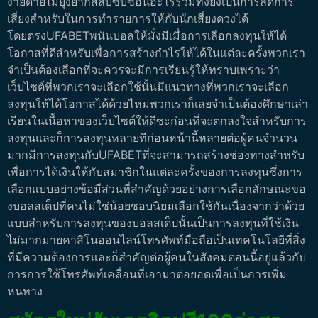
ง่ายดายไม่ยุ่งยากสลับซับซ้อนอะไรรวมทั้งยังเป็นการลดการ
เสี่ยงสำหรับในการทำรายการให้กับนักเสี่ยงดวงได้
โดยตรงUFABETพนันบอลให้มั่งมีเมื่อการเลือกลงทุนให้ได้
โอกาสที่ดีสำหรับเพื่อการสร้างกำไรให้ได้ในแต่ละครั้งพวกเรา
จำเป็นต้องเลือกที่จะควรจะมีการเรียนรู้ให้ทราบเพราะว่า
เว็บไซต์ที่พวกเราจะเลือกใช้นั้นมีแนวทางที่พวกเราจะเลือก
ลงทุนให้ได้โอกาสได้ด้วยไหมพวกเราก็เลยจำเป็นต้องศึกษาเล่า
เรียนในเนื้อหาของเว็บไซต์ให้ดีซะก่อนที่จะตกลงใจสำหรับการ
ลงทุนและก็การลงทุนหลายทีก่อนหน้านี้หลายต่อผู้คนจำนวน
มากมีการลงทุนกับUFABETที่จะสามารถสร้างช่องทางสำหรับ
เพื่อการได้เงินให้กับสมาชิกในแต่ละครั้งของการลงทุนซึ่งการ
เลือกแบบอย่างข้อมีส่วนที่สำคัญด้วยอย่างการเลือกลักษณะขอ
งบอลสเต็ปที่คนไม่ใช่น้อยชอบนิยมเลือกใช้กันเนื่องจากว่าด้วย
แบบสำหรับการลงทุนของบอลสเต็ปนั้นเป็นการลงทุนที่ใช้เงิน
ไม่มากมายคาสิโนออนไลน์โทรศัพท์มือถือเป็นเทคโนโลยีที่สิ่ง
ที่มีความต้องการและก็สำคัญต่อผู้คนในสังคมตอนนี้อยู่แล้วกับ
การการใช้โทรศัพท์เคลื่อนที่เอามาต่อยอดเพื่อเป็นการเพิ่ม
หนทาง