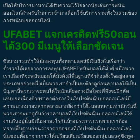
เปิดให้บริการมานานได้รับความไว้ใจจากนักเล่นการพนัน
ออนไลน์สำหรับในการเข้ามาเลือกใช้บริการรวมทั้งในส่วนของ
การพนันบอลออนไลน์
UFABET แจกเครดิตฟรี50ถอน
ได้300 มีเมนูให้เลือกชัดเจน
ซึ่งสามารถทำให้นักลงทุนทั้งหลายแหล่มีเงินถึงกับเรียกว่า
ร่ำรวยได้เลยจากการลงทุนUFABETพนันบอลให้มั่งคั่งเมื่อพวก
เราเลือกที่จะพนันบอลให้มั่งคั่งมีพื้นฐานที่จำต้องตั้งใจอยู่หลาย
ประเภทอย่างหนึ่งเป็นพวกเราจำเป็นจะต้องดูก่อนคาบอลให้เป็น
ปัญหานี้พวกเราจะพบได้ในนักเสี่ยงดวงมือใหม่ที่พึ่งจะฝึกหัด
เล่นบอลเนื่องด้วยราคาต่อรองในเว็บไซต์พนันบอลออนไลน์มี
ความมากมายหลากหลายมากยิ่งกว่าโต๊ะบอลหลายเท่านักวันนี้
พวกเราจะมาดูกันว่าราคาบอลที่เว็บไซต์พนันบอลออนไลน์ใช้
งานกันอยู่นั้นมีเนื้อหาอะไรกันบ้างประการแรกพวกเราต้อง
ทราบพื้นฐานก่อนว่าราคาต่อรองที่เว็บไซต์พนันบอลออนไลน์
นั้นชอบตั้งมาจากการได้เปรียบเสียเปรียบของกลุ่มบอลคู่ชิงพูด