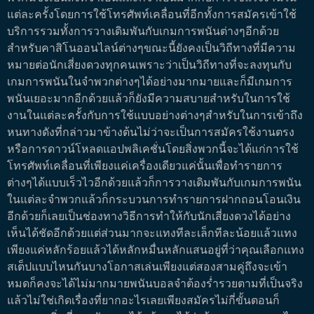
แต่ละครั้งโดยการใช้โทรศัพท์เคลื่อนที่อีกทั้งการสมัครเข้าใช้
บริการรวมทั้งการวางเดิมพันกับเกมการพนันต่างๆอีกด้วย
สำหรับคาสิโนออนไลน์ต่างๆขณะนี้ยังคงเป็นวิถีทางที่มีความ
หมายต่อนักเสี่ยงดวงทุกคนเพราะว่าเป็นวิถีทางที่จะลงทุนกับ
เกมการพนันในจำพวกต่างๆได้อย่างมากมายและก็มีเกมการ
พนันเยอะมากอีกด้วยแล้วก็ยังมีความสบายสำหรับในการใช้
งานในแต่ละครั้งกับการใช้แบบอย่างต่างๆสำหรับในการเข้าถึง
หนทางดังที่กล่าวมาข้างต้นไม่ว่าจะเป็นการสมัครใช้งานตรง
หรือการดาวน์โหลดแอปพลิเคชั่นโดยสิ่งพวกนี้จะได้แก่การใช้
โทรศัพท์เคลื่อนที่เพียงแค่เครื่องเดียวแค่นั้นเพื่อทำรายการ
ต่างๆได้แบบเร็วไวอีกด้วยแล้วก็การวางเดิมพันกับเกมการพนัน
ในแต่ละจำพวกแล้วก็กระบวนการทำรายการฝากถอนโอนเงิน
อีกด้วยก็เลยเป็นช่องทางวิธีการทำให้กับนักเสี่ยงดวงได้อย่าง
เห็นได้ชัดอีกด้วยแต่ส่วนมากจะแทงทีละเล็กทีละน้อยแล้วแทง
เพียงแค่หลักร้อยแล้วได้หลักหมื่นหลักแสนอยู่ที่ว่าคุณเลือกแทง
สเต็ปแบบไหนกันบางโอกาสเล่นเพียงแต่สองสามคู่ถึงจะเข้า
หมดก็คงจะได้ไม่มากมายพนันบอลจำต้องร่ำรวยตามที่เป็นจริง
แล้วไม่ใช่เกิดเรื่องที่ยากอะไรเลยเพียงสมัครไม่กี่ขั้นตอนก็