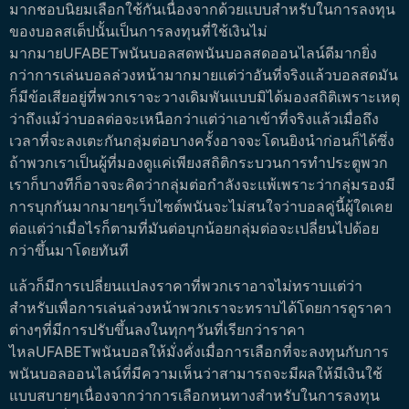
มากชอบนิยมเลือกใช้กันเนื่องจากด้วยแบบสำหรับในการลงทุน
ของบอลสเต็ปนั้นเป็นการลงทุนที่ใช้เงินไม่
มากมายUFABETพนันบอลสดพนันบอลสดออนไลน์ดีมากยิ่ง
กว่าการเล่นบอลล่วงหน้ามากมายแต่ว่าอันที่จริงแล้วบอลสดมัน
ก็มีข้อเสียอยู่ที่พวกเราจะวางเดิมพันแบบมิได้มองสถิติเพราะเหตุ
ว่าถึงแม้ว่าบอลต่อจะเหนือกว่าแต่ว่าเอาเข้าที่จริงแล้วเมื่อถึง
เวลาที่จะลงเตะกันกลุ่มต่อบางครั้งอาจจะโดนยิงนำก่อนก็ได้ซึ่ง
ถ้าพวกเราเป็นผู้ที่มองดูแค่เพียงสถิติกระบวนการทำประตูพวก
เราก็บางทีก็อาจจะคิดว่ากลุ่มต่อกำลังจะแพ้เพราะว่ากลุ่มรองมี
การบุกกันมากมายๆเว็บไซต์พนันจะไม่สนใจว่าบอลคู่นี้ผู้ใดเคย
ต่อแต่ว่าเมื่อไรก็ตามที่มันต่อบุกน้อยกลุ่มต่อจะเปลี่ยนไปด้อย
กว่าขึ้นมาโดยทันที
แล้วก็มีการเปลี่ยนแปลงราคาที่พวกเราอาจไม่ทราบแต่ว่า
สำหรับเพื่อการเล่นล่วงหน้าพวกเราจะทราบได้โดยการดูราคา
ต่างๆที่มีการปรับขึ้นลงในทุกๆวันที่เรียกว่าราคา
ไหลUFABETพนันบอลให้มั่งคั่งเมื่อการเลือกที่จะลงทุนกับการ
พนันบอลออนไลน์ที่มีความเห็นว่าสามารถจะมีผลให้มีเงินใช้
แบบสบายๆเนื่องจากว่าการเลือกหนทางสำหรับในการลงทุน