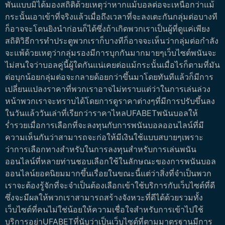
พันแบบมิได้มองสถิติด้วยเหตุว่าหากแม้บอลต่อจะเหนือกว่าแม้
กระนั้นเอาเข้าที่จริงแล้วเมื่อถึงเวลาที่จะลงเตะกันกลุ่มต่อบางที
ก็อาจจะโดนยิงนำก่อนก็ได้ซึ่งถ้าเกิดพวกเราเป็นผู้ที่ดูแค่เพียง
สถิติวิธีการทำประตูพวกเราก็บางทีก็อาจจะเห็นว่ากลุ่มต่อกำลัง
จะแพ้ด้วยเหตุว่ากลุ่มรองมีการบุกกันมากมายๆเว็บไซต์พนันจะ
ไม่สนใจว่าบอลคู่นี้ผู้ใดกันแน่เคยต่อแม้กระนั้นเมื่อไรก็ตามที่มัน
ต่อบุกน้อยกลุ่มต่อจะกลายด้อยกว่าขึ้นมาโดยทันทีแล้วก็มีการ
เปลี่ยนแปลงราคาที่พวกเราอาจไม่ทราบแต่ว่าในการเล่นล่วง
หน้าพวกเราจะทราบได้โดยการดูราคาต่างๆที่มีการปรับขึ้นลง
ในวันแล้ววันเล่าที่เรียกว่าราคาไหลUFABETพนันบอลให้
ร่ำรวยเมื่อการเลือกที่จะลงทุนกับการพนันบอลออนไลน์ที่มี
ความเห็นกันว่าสามารถจะก่อให้มีเงินใช้แบบสบายๆเพราะ
ว่าการเลือกทางสำหรับในการลงทุนสำหรับการเล่นพนัน
ออนไลน์ที่หลายท่านชอบเลือกใช้ในลักษณะของการพนันบอล
ออนไลน์ยอดนิยมมากขึ้นเรื่อยในขณะนี้แต่ว่าสิ่งที่จำเป็นพวก
เราจะต้องรู้จักที่จะจำเป็นต้องเลือกเข้าใช้บริการกับเว็บไซต์ที่ดี
ซึ่งจะมีผลให้พวกเราสามารถสร้างจังหวะที่ดีได้ด้วยรวมทั้ง
เว็บไซต์ที่คนไม่ใช่น้อยให้ความเชื่อใจสำหรับการเข้าไปใช้
บริการอย่าUFABETที่นับว่าเป็นเว็บไซต์ที่ตามมาตรฐานมีการ