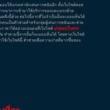
ให้แก่เหล่านักเล่นการพนันอีก ทั้งเว็บไซต์คอส
รพิจารณาการเข้ามาใช้บริการของและเบรกด้วย
ดสิ่งนี้ด้วย ต่อไปนี้จากที่ไม่จำเป็นนั้นจะมองเห็นได้
ุกคนเป็นตัวช่วยสำหรับกลุ่มผู้เล่นการพนันและช่วย
มราคาได้อย่างแน่นอนที่เว็บไซต์
ufabetเว็บตรง
สัย ทำตามนี้จากนั้นก็จะมองเห็นได้ โดยทางเว็บไซต์
ใช้เว็บไซต์นี้ ตัวช่วยเพื่อความง่ายที่มากขึ้นของ