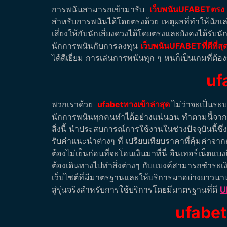
การพนันสามารถเข้ามารับ
เว็บพนันUFABETตรง
สำหรับการพนันได้โดยตรงด้วย เหตุผลที่ทำให้นักเล่น
เสี่ยงให้กับนักเสี่ยงดวงได้โดยตรงและยังคงได้รับนั
นักการพนันกับการลงทุน
เว็บพนันUFABETที่ดีที่สุ
ได้ดีเยี่ยม การเล่นการพนันทุก ๆ หนก็เป็นเกมที่ต้
uf
พวกเราด้วย
ufabetทางเข้าล่าสุด
ไม่ว่าจะเป็นระ
นักการพนันทุกคนทำได้อย่างแน่นอน ทำตามนี้จากนั้
สิ่งนี้ นำประสบการณ์การใช้งานในช่วงปัจจุบันนี้ซึ่งจ
รับคำแนะนำต่างๆ ที่ เปรียบเทียบราคาที่คุ้มค่าจาก
ต้องไม่เย็นก่อนที่จะโอนเงินมาที่นี่ อินเทอร์เน็ต
ต้องเดินทางไปทำสิ่งต่างๆ กับแบงค์สามารถชำระเงินช
เว็บไซต์ที่มีมาตรฐานและให้บริการมาอย่างยาวนานทั้
สู่รุ่นจริงสำหรับการใช้บริการโดยมีมาตรฐานที่ดี
U
ufabetเ