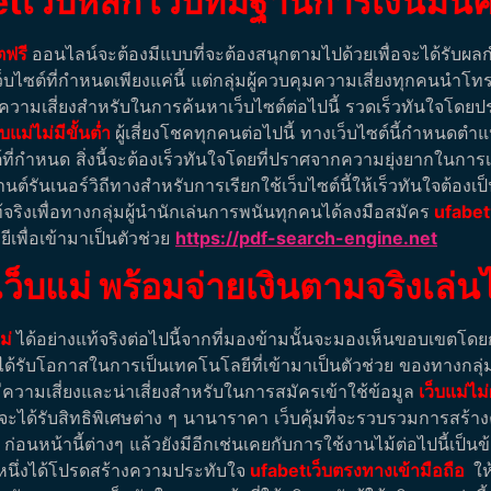
เว็บหลัก เว็บที่มีฐานการเงินมั่นค
ตฟรี
ออนไลน์จะต้องมีแบบที่จะต้องสนุกตามไปด้วยเพื่อจะได้รับผลกำ
บไซต์ที่กำหนดเพียงแค่นี้ แต่กลุ่มผู้ควบคุมความเสี่ยงทุกคนนำโทรศั
งที่มีความเสี่ยงสำหรับในการค้นหาเว็บไซต์ต่อไปนี้ รวดเร็วทันใจโ
แม่ไม่มีขั้นต่ำ
ผู้เสี่ยงโชคทุกคนต่อไปนี้ ทางเว็บไซต์นี้กำหนดตำแห
ที่กำหนด สิ่งนี้จะต้องเร็วทันใจโดยที่ปราศจากความยุ่งยากในการ
นเนอร์วิถีทางสำหรับการเรียกใช้เว็บไซต์นี้ให้เร็วทันใจต้องเป็น
จริงเพื่อทางกลุ่มผู้นำนักเล่นการพนันทุกคนได้ลงมือสมัคร
ufabet
เพื่อเข้ามาเป็นตัวช่วย
https://pdf-search-engine.net
ว็บแม่ พร้อมจ่ายเงินตามจริงเล่นไ
ม่
ได้อย่างแท้จริงต่อไปนี้จากที่มองข้ามนั้นจะมองเห็นขอบเขตโดยก
จะได้รับโอกาสในการเป็นเทคโนโลยีที่เข้ามาเป็นตัวช่วย ของทางกลุ่
มีความเสี่ยงและน่าเสี่ยงสำหรับในการสมัครเข้าใช้ข้อมูล
เว็บแม่ไม
็จะได้รับสิทธิพิเศษต่าง ๆ นานาราคา เว็บคุ้มที่จะรวบรวมการสร้
 ก่อนหน้านี้ต่างๆ แล้วยังมีอีกเช่นเคยกับการใช้งานไม้ต่อไปนี้เป
หนึ่งได้โปรดสร้างความประทับใจ
ufabetเว็บตรงทางเข้ามือถือ
ให