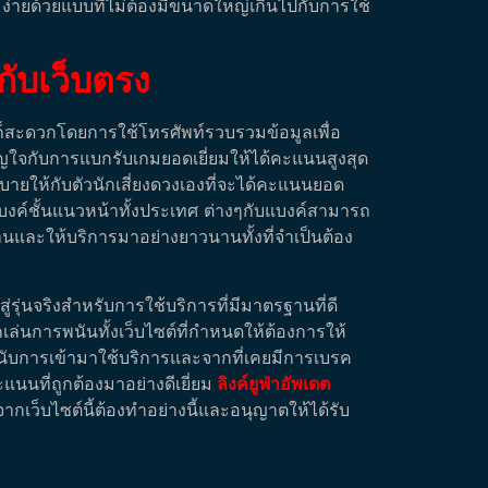
ี้ ง่ายด้วยแบบที่ไม่ต้องมีขนาดใหญ่เกินไปกับการใช้
ับเว็บตรง
็สะดวกโดยการใช้โทรศัพท์รวบรวมข้อมูลเพื่อ
ริญใจกับการแบกรับเกมยอดเยี่ยมให้ได้คะแนนสูงสุด
บายให้กับตัวนักเสี่ยงดวงเองที่จะได้คะแนนยอด
ับแบงค์ชั้นแนวหน้าทั้งประเทศ ต่างๆกับแบงค์สามารถ
ฐานและให้บริการมาอย่างยาวนานทั้งที่จำเป็นต้อง
ู่รุ่นจริงสำหรับการใช้บริการที่มีมาตรฐานที่ดี
เล่นการพนันทั้งเว็บไซต์ที่กำหนดให้ต้องการให้
ยนับการเข้ามาใช้บริการและจากที่เคยมีการเบรค
นนที่ถูกต้องมาอย่างดีเยี่ยม
ลิงค์ยูฟ่าอัพเดต
ากเว็บไซต์นี้ต้องทำอย่างนี้และอนุญาตให้ได้รับ