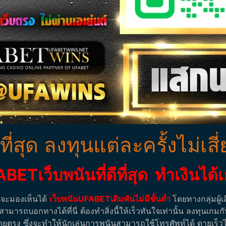
ี่สุด ลงทุนแต่ละครั้งไม่เสี่
BETเว็บพนันที่ดีที่สุด
ทำเงินได้
้นจะมองเห็นได้
เว็บพนันUFABETเดิมพันไม่มีขั้นต่ำ
โดยทางกลุ่มผู
ุกคนสามารถบอกทางได้ที่นี่ ต้องทำสิ่งนี้ให้เร็วทันใจเท่านั้น ลงทุนเกม
ยตรง ซึ่งจะทำให้นักเล่นการพนันสามารถใช้โทรศัพท์ได้ ดายเร็วไม