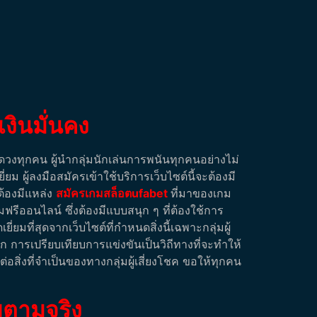
งินมั่นคง
่ยงดวงทุกคน ผู้นำกลุ่มนักเล่นการพนันทุกคนอย่างไม่
ยม ผู้ลงมือสมัครเข้าใช้บริการเว็บไซต์นี้จะต้องมี
ะต้องมีแหล่ง
สมัครเกมสล็อตufabet
ที่มาของเกม
รีออนไลน์ ซึ่งต้องมีแบบสนุก ๆ ที่ต้องใช้การ
่ยมที่สุดจากเว็บไซต์ที่กำหนดสิ่งนี้เฉพาะกลุ่มผู้
ัก การเปรียบเทียบการแข่งขันเป็นวิถีทางที่จะทำให้
สิ่งที่จำเป็นของทางกลุ่มผู้เสี่ยงโชค ขอให้ทุกคน
ยตามจริง