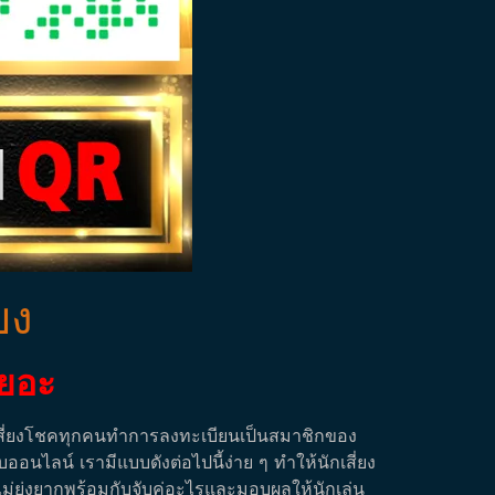
ยง
เยอะ
้เสี่ยงโชคทุกคนทำการลงทะเบียนเป็นสมาชิกของ
กับออนไลน์ เรามีแบบดังต่อไปนี้ง่าย ๆ ทำให้นักเสี่ยง
่ยุ่งยากพร้อมกับจับคู่อะไรและมอบผลให้นักเล่น