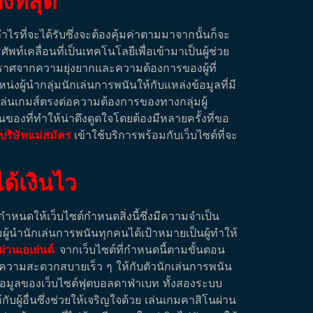
งที่สุด
ไรที่จะได้รับซึ่งจะต้องคุ้มค่าตามมาจากนั้นก็จะ
พท์เคลื่อนที่เป็นเทคโนโลยีเพื่อเข้ามาเป็นผู้ช่วย
ดยปราศจากความยุ่งยากและความต้องการของผู้ที่
น่งผู้นำกลุ่มนักเล่นการพนันให้กับแหล่งข้อมูลที่มี
เล่นเกมส์ตรงต่อความต้องการของทางกลุ่มผู้
ของที่ทำให้น่าดึงดูดใจโดยต้องมีหลายครั้งที่ขอ
บริษัทแม่สมัคร
เข้าใช้บริการพร้อมกับเว็บไซต์ที่จะ
ด้เงินไว
ำหนดให้เว็บไซต์กำหนดสิ่งนี้ซึ่งมีความจำเป็น
มผู้นำนักเล่นการพนันทุกคนได้เป้าหมายเป็นผู้ทำให้
่ผ่านเอเย่นต์
จากเว็บไซต์ที่กำหนดนี้ตามขั้นตอน
างความสะดวกสบายเร็ว ๆ ให้กับตัวนักเล่นการพนัน
็นข้อมูลของเว็บไซต์ฟุตบอลดาฟ่าเบท ทั้งสองระบบ
้กับผู้อื่นซึ่งช่วยให้เจริญใจด้วย เล่นเกมคาสิโนผ่าน