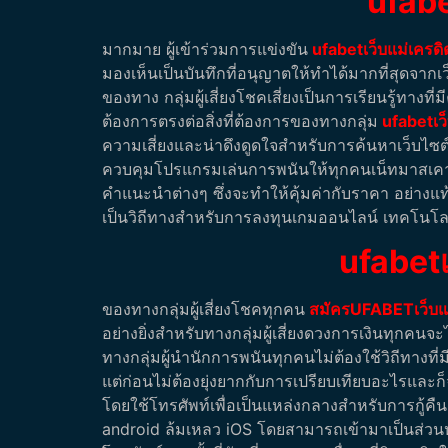
ufabet
มากมาย ผู้เข้าร่วมการแข่งขัน
ufabetเว็บแม่เครดิ
มองเห็นเป็นบันทึกที่อนุญาตให้ทำได้มากที่สุดจากเว็
ของทาง กลุ่มผู้เสี่ยงโชคเสี่ยงเป็นการเรียนรู้ทา
ต้องการตรงต่อสิ่งที่ต้องการของทางกลุ่ม
ufabetเว็บ
ความเสี่ยงและน่าดึงดูดใจสำหรับการค้นหาเว็บไซต์
ควบคุมโปรแกรมเล่นการพนันให้ทุกคนเน็ทมาสเคานต์รั
คำแนะนำต่างๆ ซึ่งจะทำให้คุ้มค่ากับราคา อย่างแท้
เป็นวิถีทางสำหรับการลงทุนเกมออนไลน์ เทคโนโลยี
ufabetเ
ของทางกลุ่มผู้เสี่ยงโชคทุกคน
สมัครUFABETเว็บแ
อย่างยิ่งสำหรับทางกลุ่มผู้เสี่ยงดวงการเงินทุกคน
ทางกลุ่มผู้นำนักการพนันทุกคนไม่ต้องใช้วิถีทางที่
แต่ก่อนไม่ต้องยุ่งยากกับการเปรียบเทียบอะไรและก
โดยใช้โทรศัพท์เพื่อเป็นแหล่งกลางสำหรับการกู้คืน
android ล้มเหลว iOS โดยสามารถเข้ามาเป็นส่วน