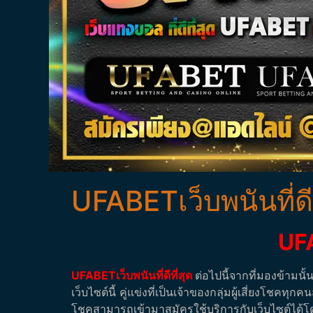
UFABETเว็บพนันที่ดีท
UFA
UFABETเว็บพนันที่ดีที่สุด
ต่อไปนี้จากที่มองข้ามนั
เว็บไซต์นี้ คู่แข่งที่เป็นเจ้าของกลุ่มผู้เสี่ยงโชคท
โชคสามารถเข้ามาสมัครใช้บริการกับเว็บไซต์ได้โด