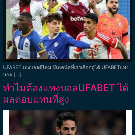
UFABETแทงบอลดีไหม มีเทคนิคที่เราเลือกดูได้ UFABETแทง
บอล […]
ทำไมต้องแทงบอลUFABET ได้
ผลตอบแทนที่สูง