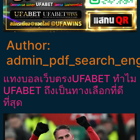
Author:
admin_pdf_search_en
แทงบอลเว็บตรงUFABET ทำไม
UFABET ถึงเป็นทางเลือกที่ดี
ที่สุด