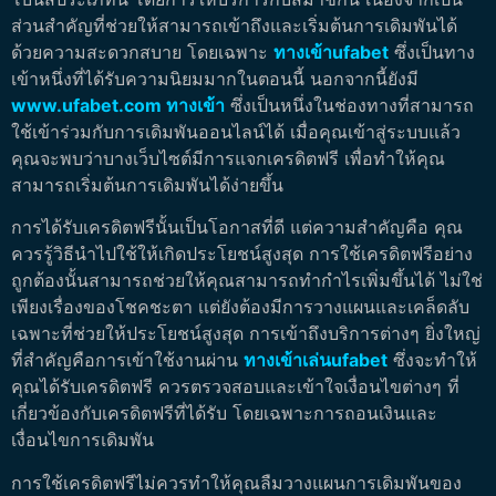
ส่วนสำคัญที่ช่วยให้สามารถเข้าถึงและเริ่มต้นการเดิมพันได้
ด้วยความสะดวกสบาย โดยเฉพาะ
ทางเข้าufabet
ซึ่งเป็นทาง
เข้าหนึ่งที่ได้รับความนิยมมากในตอนนี้ นอกจากนี้ยังมี
www.ufabet.com ทางเข้า
ซึ่งเป็นหนึ่งในช่องทางที่สามารถ
ใช้เข้าร่วมกับการเดิมพันออนไลน์ได้ เมื่อคุณเข้าสู่ระบบแล้ว
คุณจะพบว่าบางเว็บไซต์มีการแจกเครดิตฟรี เพื่อทำให้คุณ
สามารถเริ่มต้นการเดิมพันได้ง่ายขึ้น
การได้รับเครดิตฟรีนั้นเป็นโอกาสที่ดี แต่ความสำคัญคือ คุณ
ควรรู้วิธีนำไปใช้ให้เกิดประโยชน์สูงสุด การใช้เครดิตฟรีอย่าง
ถูกต้องนั้นสามารถช่วยให้คุณสามารถทำกำไรเพิ่มขึ้นได้ ไม่ใช่
เพียงเรื่องของโชคชะตา เเต่ยังต้องมีการวางแผนและเคล็ดลับ
เฉพาะที่ช่วยให้ประโยชน์สูงสุด การเข้าถึงบริการต่างๆ ยิ่งใหญ่
ที่สำคัญคือการเข้าใช้งานผ่าน
ทางเข้าเล่นufabet
ซึ่งจะทำให้
คุณได้รับเครดิตฟรี ควรตรวจสอบและเข้าใจเงื่อนไขต่างๆ ที่
เกี่ยวข้องกับเครดิตฟรีที่ได้รับ โดยเฉพาะการถอนเงินและ
เงื่อนไขการเดิมพัน
การใช้เครดิตฟรีไม่ควรทำให้คุณลืมวางแผนการเดิมพันของ