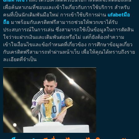
เพื่อค้นหาเกมที่ชอบและเข้าใจเกี่ยวกับการใช้บริการ สำหรับ
คนที่เป็นนักเดิมพันมือใหม่ การเข้าใช้บริการผ่าน
ufabetมือ
ถือ
มาพร้อมกับเครดิตฟรีสามารถช่วยให้พวกเขาได้รับ
ประสบการณ์ในการเล่น ซึ่งสามารถใช้เป็นข้อมูลในการตัดสิน
ใจว่าจะฝากเงินและเดิมพันต่อหรือไม่ แต่ก็ยังต้องทำความ
เข้าใจเงื่อนไขและข้อกำหนดที่เกี่ยวข้อง การศึกษาข้อมูลเกี่ยว
กับเครดิตฟรีสามารถทำผ่านหน้าเว็บ เพื่อให้คุณได้ทราบถึงราย
ละเอียดที่จำเป็น