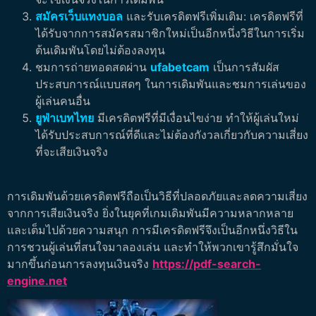
สมัครเว็บแทงบอล
และรับเครดิตฟรีเพิ่มเติม: เครดิตฟรีที่
ได้รับจากการสมัครสมาชิกใหม่เป็นอีกหนึ่งวิธีในการเริ่ม
ต้นเดิมพันโดยไม่ต้องลงทุน
ชมการถ่ายทอดสดผ่าน
ufabetcam
เป็นการสัมผัส
ประสบการณ์แบบสดๆ ในการเดิมพันและชมการเล่นของ
ผู้เล่นคนอื่น
ยูฟ่าเบทไทย
มีเครดิตฟรีที่มีเงื่อนไขง่าย ทำให้ผู้เล่นใหม่
ได้รับประสบการณ์ที่ดีและไม่ต้องกังวลเกี่ยวกับความเสี่ยง
ที่จะเสียเงินจริง
การเดิมพันด้วยเครดิตฟรีถือเป็นวิธีที่ปลอดภัยและลดความเสี่ยง
จากการเสียเงินจริง ยิ่งในยุคที่เกมเดิมพันมีความหลากหลาย
และเต็มไปด้วยความสนุก การมีเครดิตฟรีจึงเป็นอีกหนึ่งวิธีใน
การชวนผู้เล่นที่สนใจมาลองเล่น และทำให้พวกเขารู้สึกมั่นใจ
มากขึ้นก่อนการลงทุนเงินจริง
https://pdf-search-
engine.net