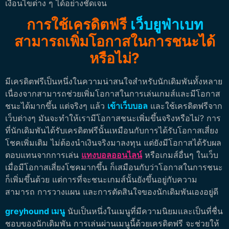
เงื่อนไขต่าง ๆ ได้อย่างชัดเจน
การใช้เครดิตฟรี
เว็บยูฟ่าเบท
สามารถเพิ่มโอกาสในการชนะได้
หรือไม่?
มีเครดิตฟรีเป็นหนึ่งในความน่าสนใจสำหรับนักเดิมพันทั้งหลาย
เนื่องจากสามารถช่วยเพิ่มโอกาสในการเล่นเกมส์และมีโอกาส
ชนะได้มากขึ้น แต่จริงๆ แล้ว
เข้าเว็บบอล
และใช้เครดิตฟรีจาก
เว็บต่างๆ มันจะทำให้เรามีโอกาสชนะเพิ่มขึ้นจริงหรือไม่? การ
ที่นักเดิมพันได้รับเครดิตฟรีนั้นเหมือนกับการได้รับโอกาสเสี่ยง
โชคเพิ่มเติม ไม่ต้องนำเงินจริงมาลงทุน แต่ยังมีโอกาสได้รับผล
ตอบแทนจากการเล่น
แทงบอลออนไลน์
หรือเกมส์อื่นๆ ในเว็บ
เมื่อมีโอกาสเสี่ยงโชคมากขึ้น ก็เสมือนกับว่าโอกาสในการชนะ
ก็เพิ่มขึ้นด้วย แต่การที่จะชนะเกมส์นั้นยังขึ้นอยู่กับความ
สามารถ การวางแผน และการตัดสินใจของนักเดิมพันเองอยู่ดี
greyhound เมนู
นับเป็นหนึ่งในเมนูที่มีความนิยมและเป็นที่ชื่น
ชอบของนักเดิมพัน การเล่นผ่านเมนูนี้ด้วยเครดิตฟรี จะช่วยให้