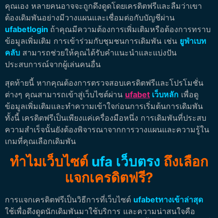
คุณเอง หลายคนอาจจะถูกดึงดูดโดยเครดิตฟรีและลืมว่าเขา
ต้องเดิมพันอย่างมีวางแผนและเชื่อมต่อกับบัญชีผ่าน
ufabetlogin
ถ้าคุณมีความต้องการเพิ่มเติมหรือต้องการทราบ
ข้อมูลเพิ่มเติม การเข้าร่วมกับชุมชนการเดิมพัน เช่น
ยูฟ่าเบท
คลับ
สามารถช่วยให้คุณได้รับคำแนะนำและแบ่งปัน
ประสบการณ์จากผู้เล่นคนอื่น
สุดท้ายนี้ หากคุณต้องการตรวจสอบเครดิตฟรีและโปรโมชั่น
ต่างๆ คุณสามารถเข้าสู่เว็บไซต์ผ่าน
ufabet
เว็บหลัก
เพื่อดู
ข้อมูลเพิ่มเติมและทำความเข้าใจก่อนการเริ่มต้นการเดิมพัน
ทั้งนี้ เครดิตฟรีเป็นเพียงแค่เครื่องมือหนึ่ง การเดิมพันที่ประสบ
ความสำเร็จนั้นยังต้องพิจารณาจากการวางแผนและความรู้ใน
เกมที่คุณเลือกเดิมพัน
ทำไมเว็บไซต์
ufa เว็บตรง
ถึงเลือก
แจกเครดิตฟรี?
การแจกเครดิตฟรีเป็นวิธีการที่เว็บไซต์
ufabetทางเข้าล่าสุด
ใช้เพื่อดึงดูดนักเดิมพันมาใช้บริการ และความน่าสนใจคือ