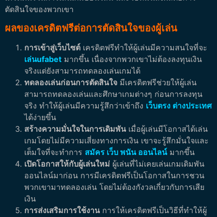
ตัดสินใจของพวกเขา
ผลของเครดิตฟรีต่อการตัดสินใจของผู้เล่น
การเข้าสู่เว็บไซต์
เครดิตฟรีทำให้ผู้เล่นมีความสนใจที่จะ
เล่นufabet
มากขึ้น เนื่องจากพวกเขาไม่ต้องลงทุนเงิน
จริงแต่ยังสามารถทดลองเล่นเกมได้
ทดลองเล่นก่อนการตัดสินใจ
มีเครดิตฟรีช่วยให้ผู้เล่น
สามารถทดลองเล่นและศึกษาเกมต่างๆ ก่อนการลงทุน
จริง ทำให้ผู้เล่นมีความรู้สึกว่าเข้าถึง
เว็บตรง ต่างประเทศ
ได้ง่ายขึ้น
สร้างความมั่นใจในการเดิมพัน
เมื่อผู้เล่นมีโอกาสได้เล่น
เกมโดยไม่มีความเสี่ยงทางการเงิน เขาจะรู้สึกมั่นใจและ
เต็มใจที่จะทำการ
สมัคร เว็บ พนัน ออนไลน์
มากขึ้น
เปิดโอกาสให้กับผู้เล่นใหม่
ผู้เล่นที่ไม่เคยเล่นเกมเดิมพัน
ออนไลน์มาก่อน การมีเครดิตฟรีเป็นโอกาสในการชวน
พวกเขามาทดลองเล่น โดยไม่ต้องกังวลเกี่ยวกับการเสีย
เงิน
การส่งเสริมการใช้งาน
การให้เครดิตฟรีเป็นวิธีที่ทำให้ผู้