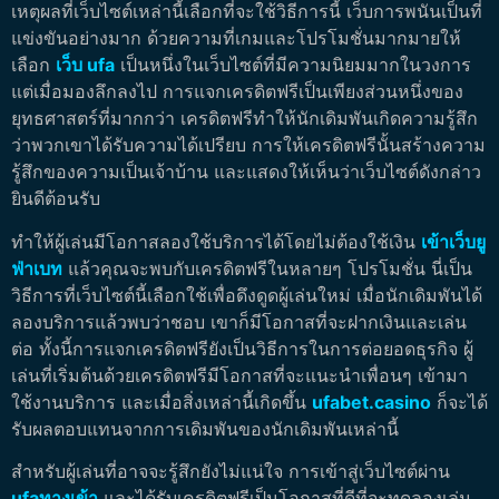
เหตุผลที่เว็บไซต์เหล่านี้เลือกที่จะใช้วิธีการนี้ เว็บการพนันเป็นที่
แข่งขันอย่างมาก ด้วยความที่เกมและโปรโมชั่นมากมายให้
เลือก
เว็บ ufa
เป็นหนึ่งในเว็บไซต์ที่มีความนิยมมากในวงการ
แต่เมื่อมองลึกลงไป การแจกเครดิตฟรีเป็นเพียงส่วนหนึ่งของ
ยุทธศาสตร์ที่มากกว่า เครดิตฟรีทำให้นักเดิมพันเกิดความรู้สึก
ว่าพวกเขาได้รับความได้เปรียบ การให้เครดิตฟรีนั้นสร้างความ
รู้สึกของความเป็นเจ้าบ้าน และแสดงให้เห็นว่าเว็บไซต์ดังกล่าว
ยินดีต้อนรับ
ทำให้ผู้เล่นมีโอกาสลองใช้บริการได้โดยไม่ต้องใช้เงิน
เข้าเว็บยู
ฟ่าเบท
แล้วคุณจะพบกับเครดิตฟรีในหลายๆ โปรโมชั่น นี่เป็น
วิธีการที่เว็บไซต์นี้เลือกใช้เพื่อดึงดูดผู้เล่นใหม่ เมื่อนักเดิมพันได้
ลองบริการแล้วพบว่าชอบ เขาก็มีโอกาสที่จะฝากเงินและเล่น
ต่อ ทั้งนี้การแจกเครดิตฟรียังเป็นวิธีการในการต่อยอดธุรกิจ ผู้
เล่นที่เริ่มต้นด้วยเครดิตฟรีมีโอกาสที่จะแนะนำเพื่อนๆ เข้ามา
ใช้งานบริการ และเมื่อสิ่งเหล่านี้เกิดขึ้น
ufabet.casino
ก็จะได้
รับผลตอบแทนจากการเดิมพันของนักเดิมพันเหล่านี้
สำหรับผู้เล่นที่อาจจะรู้สึกยังไม่แน่ใจ การเข้าสู่เว็บไซต์ผ่าน
ufaทางเข้า
และได้รับเครดิตฟรีเป็นโอกาสที่ดีที่จะทดลองเล่น